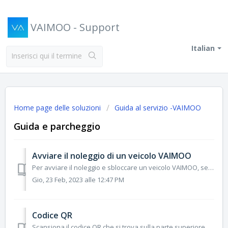
VAIMOO - Support
Italian
Home page delle soluzioni
Guida al servizio -VAIMOO
Guida e parcheggio
Avviare il noleggio di un veicolo VAIMOO
Per avviare il noleggio e sbloccare un veicolo VAIMOO, segui i seguenti passaggi: Per poter utilizzare il servizio è necessario essere in possesso di un ac...
Gio, 23 Feb, 2023 alle 12:47 PM
Codice QR
Scansiona il codice QR che si trova sulla parte superiore del veicolo e tocca il pulsante "Inizia corsa" per avviare il noleggio. Se hai problem...