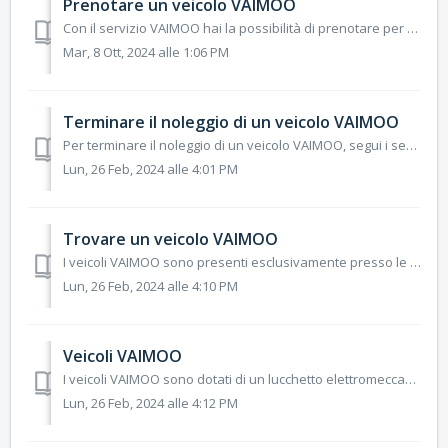
Prenotare un veicolo VAIMOO
Con il servizio VAIMOO hai la possibilità di prenotare per 30 minuti una specifica categoria di veicolo selezionando la stazione di partenza. Questo ti cons...
Mar, 8 Ott, 2024 alle 1:06 PM
Terminare il noleggio di un veicolo VAIMOO
Per terminare il noleggio di un veicolo VAIMOO, segui i seguenti passaggi: Trova sulla mappa la stazione VAIMOO più vicina alla tua destinazione e raggiun...
Lun, 26 Feb, 2024 alle 4:01 PM
Trovare un veicolo VAIMOO
I veicoli VAIMOO sono presenti esclusivamente presso le stazioni distribuite all’interno del territorio in cui è attivo il servizio VAIMOO. Le stazioni ...
Lun, 26 Feb, 2024 alle 4:10 PM
Veicoli VAIMOO
I veicoli VAIMOO sono dotati di un lucchetto elettromeccanico. Prima di avviare il noleggio del veicolo VAIMOO assicurati che lo sblocco del lucchetto sia a...
Lun, 26 Feb, 2024 alle 4:12 PM