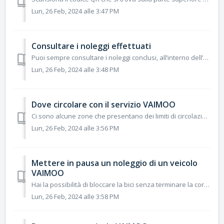
Lun, 26 Feb, 2024 alle 3:47 PM
Consultare i noleggi effettuati
Puoi sempre consultare i noleggi conclusi, all’interno dell’apposita sezione “Corse” presente nell’App: All’interno dell’App, apri il menu toccando l'...
Lun, 26 Feb, 2024 alle 3:48 PM
Dove circolare con il servizio VAIMOO
Ci sono alcune zone che presentano dei limiti di circolazione, velocità o di completamento del tuo noleggio. Queste aree appaiono come zone ombreggiate di ...
Lun, 26 Feb, 2024 alle 3:56 PM
Mettere in pausa un noleggio di un veicolo
VAIMOO
Hai la possibilità di bloccare la bici senza terminare la corsa fuori dalle stazioni VAIMOO ma pur rimanendo all’interno dell’area del servizio, utilizzando...
Lun, 26 Feb, 2024 alle 3:58 PM