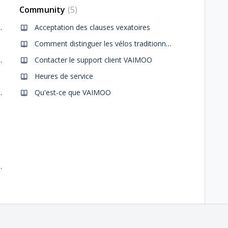
Community
5
 véhicule VAIMOO
Acceptation des clauses vexatoires
Comment distinguer les vélos traditionnels des vélos électriques
de véhicule VAIMOO
Contacter le support client VAIMOO
Heures de service
eine (coût supplémentaire)
Qu'est-ce que VAIMOO
on des célébrations du Nouvel An