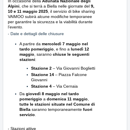
In occasione della
Adunata Nazionale degli
Alpini
, che si terrà a Biella nelle giornate del
9,
10 e 11 maggio 2025
, il servizio di bike sharing
VAIMOO subirà alcune modifiche temporanee
per garantire la sicurezza e la viabilità durante
l’evento.
- Date e dettagli delle chiusure
A partire da
mercoledì 7 maggio nel
tardo pomeriggio
, e fino a
lunedì 12
maggio
, saranno
chiuse le seguenti
stazioni
:
Stazione 2
– Via Giovanni Boglietti
Stazione 14
– Piazza Falcone
Giovanni
Stazione 4
– Via Cernaia
Da
giovedì 8 maggio nel tardo
pomeriggio
a
domenica 11 maggio
,
tutte le stazioni situate nel Comune di
Biella
saranno temporaneamente
fuori
servizio
.
- Stazioni attive